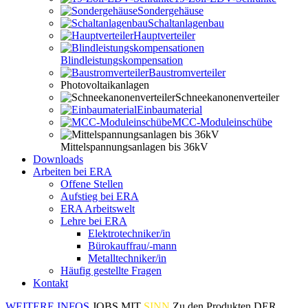
Sondergehäuse
Schaltanlagenbau
Hauptverteiler
Blindleistungskompensation
Baustromverteiler
Photovoltaikanlagen
Schneekanonenverteiler
Einbaumaterial
MCC-Moduleinschübe
Mittelspannungsanlagen bis 36kV
Downloads
Arbeiten bei ERA
Offene Stellen
Aufstieg bei ERA
ERA Arbeitswelt
Lehre bei ERA
Elektrotechniker/in
Bürokauffrau/-mann
Metalltechniker/in
Häufig gestellte Fragen
Kontakt
WEITERE INFOS
JOBS MIT
SINN
Zu den Produkten
DER