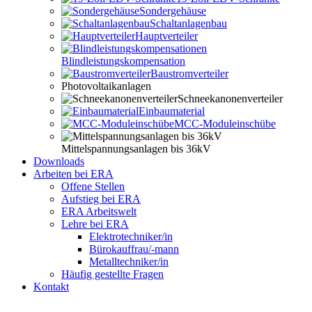
Sondergehäuse
Schaltanlagenbau
Hauptverteiler
Blindleistungskompensation
Baustromverteiler
Photovoltaikanlagen
Schneekanonenverteiler
Einbaumaterial
MCC-Moduleinschübe
Mittelspannungsanlagen bis 36kV
Downloads
Arbeiten bei ERA
Offene Stellen
Aufstieg bei ERA
ERA Arbeitswelt
Lehre bei ERA
Elektrotechniker/in
Bürokauffrau/-mann
Metalltechniker/in
Häufig gestellte Fragen
Kontakt