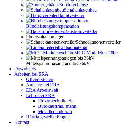
Sondergehäuse
Schaltanlagenbau
Hauptverteiler
Blindleistungskompensation
Baustromverteiler
Photovoltaikanlagen
Schneekanonenverteiler
Einbaumaterial
MCC-Moduleinschübe
Mittelspannungsanlagen bis 36kV
Downloads
Arbeiten bei ERA
Offene Stellen
Aufstieg bei ERA
ERA Arbeitswelt
Lehre bei ERA
Elektrotechniker/in
Bürokauffrau/-mann
Metalltechniker/in
Häufig gestellte Fragen
Kontakt