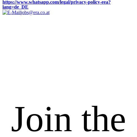
https://www.whatsapp.com/legal/privacy-policy-eea?
lang=de_DE
jobs@era.co.at
Join the