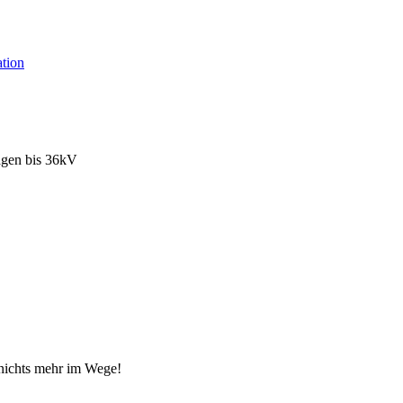
tion
agen bis 36kV
nichts mehr im Wege!