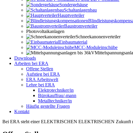
Sondergehäuse
Schaltanlagenbau
Hauptverteiler
Blindleistungskompensa
Baustromverteiler
Photovoltaikanlagen
Schneekanonenverteiler
Einbaumaterial
MCC-Moduleinschübe
Mittelspannungsanl
Downloads
Arbeiten bei ERA
Offene Stellen
Aufstieg bei ERA
ERA Arbeitswelt
Lehre bei ERA
Elektrotechniker/in
Bürokauffrau/-mann
Metalltechniker/in
Häufig gestellte Fragen
Kontakt
Bei ERA steht einer
ELEKTRISCHEN
ELEKTRISCHEN
Zukunft 