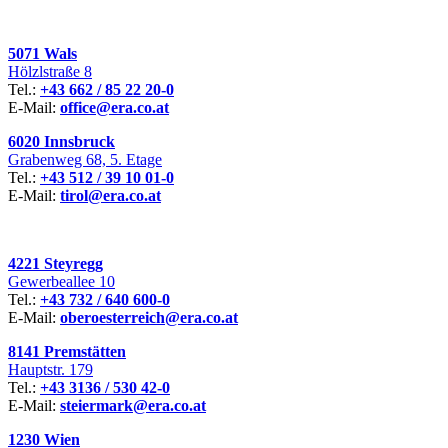
5071 Wals
Hölzlstraße 8
Tel.:
+43 662 / 85 22 20-0
E-Mail:
office@era.co.at
6020 Innsbruck
Grabenweg 68, 5. Etage
Tel.:
+43 512 / 39 10 01-0
E-Mail:
tirol@era.co.at
4221 Steyregg
Gewerbeallee 10
Tel.:
+43 732 / 640 600-0
E-Mail:
oberoesterreich@era.co.at
8141 Premstätten
Hauptstr. 179
Tel.:
+43 3136 / 530 42-0
E-Mail:
steiermark@era.co.at
1230 Wien