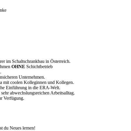
änke
er im Schaltschrankbau in Österreich.
nehmen
OHNE
Schichtbetrieb
.
sensicheren Unternehmen.
ma mit coolen Kolleginnen und Kollegen.
he Einführung in die ERA-Welt.
n sehr abwechslungsreichen Arbeitsalltag.
zur Verfügung.
t du Neues lernen!