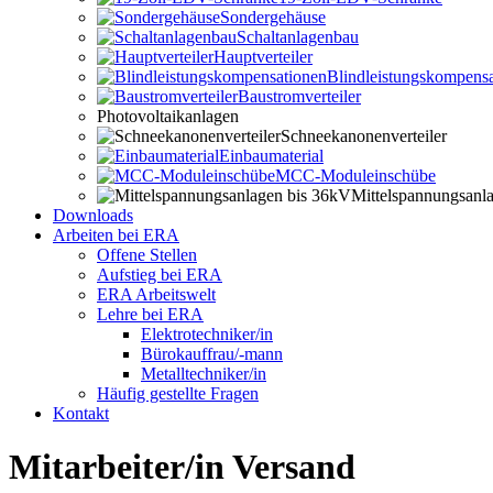
Sondergehäuse
Schaltanlagenbau
Hauptverteiler
Blindleistungskompensa
Baustromverteiler
Photovoltaikanlagen
Schneekanonenverteiler
Einbaumaterial
MCC-Moduleinschübe
Mittelspannungsanl
Downloads
Arbeiten bei ERA
Offene Stellen
Aufstieg bei ERA
ERA Arbeitswelt
Lehre bei ERA
Elektrotechniker/in
Bürokauffrau/-mann
Metalltechniker/in
Häufig gestellte Fragen
Kontakt
Mitarbeiter/in Versand