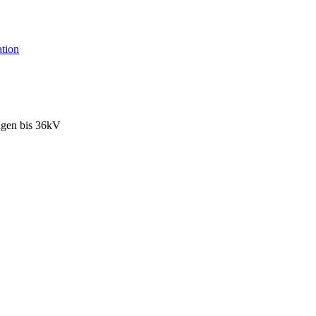
tion
agen bis 36kV