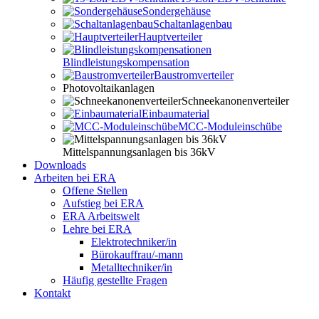
Sondergehäuse
Schaltanlagenbau
Hauptverteiler
Blindleistungskompensation
Baustromverteiler
Photovoltaikanlagen
Schneekanonenverteiler
Einbaumaterial
MCC-Moduleinschübe
Mittelspannungsanlagen bis 36kV
Downloads
Arbeiten bei ERA
Offene Stellen
Aufstieg bei ERA
ERA Arbeitswelt
Lehre bei ERA
Elektrotechniker/in
Bürokauffrau/-mann
Metalltechniker/in
Häufig gestellte Fragen
Kontakt