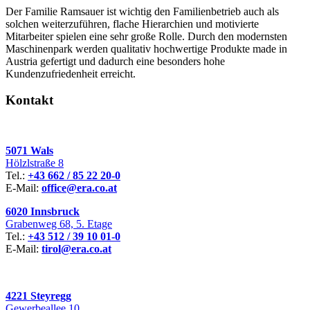
Der Familie Ramsauer ist wichtig den Familienbetrieb auch als
solchen weiterzuführen, flache Hierarchien und motivierte
Mitarbeiter spielen eine sehr große Rolle. Durch den modernsten
Maschinenpark werden qualitativ hochwertige Produkte made in
Austria gefertigt und dadurch eine besonders hohe
Kundenzufriedenheit erreicht.
Kontakt
5071 Wals
Hölzlstraße 8
Tel.:
+43 662 / 85 22 20-0
E-Mail:
office@era.co.at
6020 Innsbruck
Grabenweg 68, 5. Etage
Tel.:
+43 512 / 39 10 01-0
E-Mail:
tirol@era.co.at
4221 Steyregg
Gewerbeallee 10