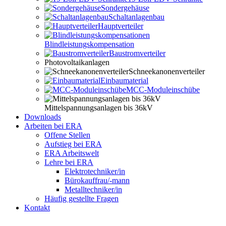
Sondergehäuse
Schaltanlagenbau
Hauptverteiler
Blindleistungskompensation
Baustromverteiler
Photovoltaikanlagen
Schneekanonenverteiler
Einbaumaterial
MCC-Moduleinschübe
Mittelspannungsanlagen bis 36kV
Downloads
Arbeiten bei ERA
Offene Stellen
Aufstieg bei ERA
ERA Arbeitswelt
Lehre bei ERA
Elektrotechniker/in
Bürokauffrau/-mann
Metalltechniker/in
Häufig gestellte Fragen
Kontakt