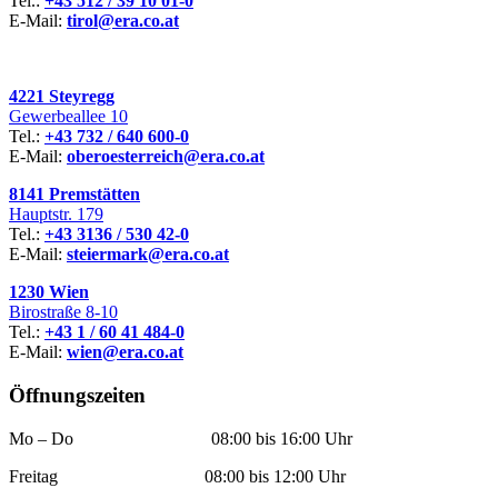
Tel.:
+43 512 / 39 10 01-0
E-Mail:
tirol@era.co.at
4221 Steyregg
Gewerbeallee 10
Tel.:
+43 732 / 640 600-0
E-Mail:
oberoesterreich@era.co.at
8141 Premstätten
Hauptstr. 179
Tel.:
+43 3136 / 530 42-0
E-Mail:
steiermark@era.co.at
1230 Wien
Birostraße 8-10
Tel.:
+43 1 / 60 41 484-0
E-Mail:
wien@era.co.at
Öffnungszeiten
Mo – Do 08:00 bis 16:00 Uhr
Freitag 08:00 bis 12:00 Uhr