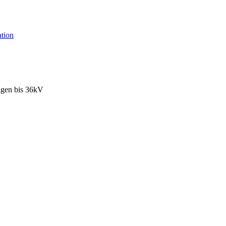
tion
agen bis 36kV