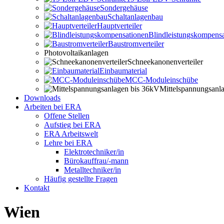
Sondergehäuse
Schaltanlagenbau
Hauptverteiler
Blindleistungskompensa
Baustromverteiler
Photovoltaikanlagen
Schneekanonenverteiler
Einbaumaterial
MCC-Moduleinschübe
Mittelspannungsanl
Downloads
Arbeiten bei ERA
Offene Stellen
Aufstieg bei ERA
ERA Arbeitswelt
Lehre bei ERA
Elektrotechniker/in
Bürokauffrau/-mann
Metalltechniker/in
Häufig gestellte Fragen
Kontakt
Wien