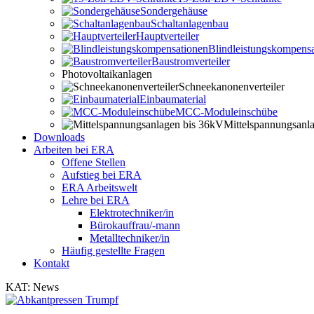
Sondergehäuse
Schaltanlagenbau
Hauptverteiler
Blindleistungskompensa
Baustromverteiler
Photovoltaikanlagen
Schneekanonenverteiler
Einbaumaterial
MCC-Moduleinschübe
Mittelspannungsanl
Downloads
Arbeiten bei ERA
Offene Stellen
Aufstieg bei ERA
ERA Arbeitswelt
Lehre bei ERA
Elektrotechniker/in
Bürokauffrau/-mann
Metalltechniker/in
Häufig gestellte Fragen
Kontakt
KAT: News