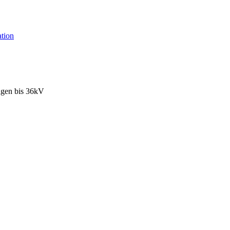
tion
agen bis 36kV