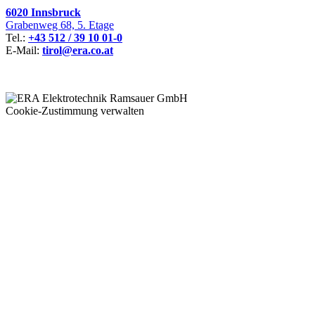
6020 Innsbruck
Grabenweg 68, 5. Etage
Tel.:
+43 512 / 39 10 01-0
E-Mail:
tirol@era.co.at
Cookie-Zustimmung verwalten