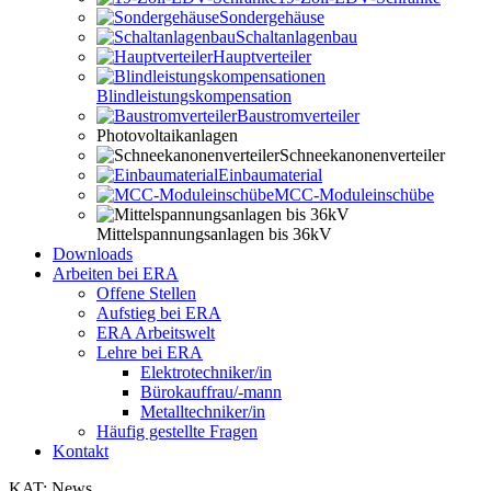
Sondergehäuse
Schaltanlagenbau
Hauptverteiler
Blindleistungskompensation
Baustromverteiler
Photovoltaikanlagen
Schneekanonenverteiler
Einbaumaterial
MCC-Moduleinschübe
Mittelspannungsanlagen bis 36kV
Downloads
Arbeiten bei ERA
Offene Stellen
Aufstieg bei ERA
ERA Arbeitswelt
Lehre bei ERA
Elektrotechniker/in
Bürokauffrau/-mann
Metalltechniker/in
Häufig gestellte Fragen
Kontakt
KAT: News