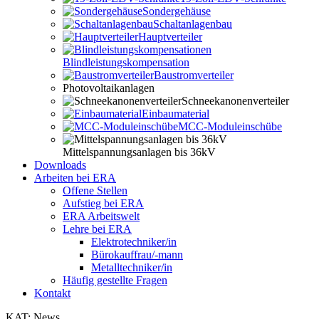
Sondergehäuse
Schaltanlagenbau
Hauptverteiler
Blindleistungskompensation
Baustromverteiler
Photovoltaikanlagen
Schneekanonenverteiler
Einbaumaterial
MCC-Moduleinschübe
Mittelspannungsanlagen bis 36kV
Downloads
Arbeiten bei ERA
Offene Stellen
Aufstieg bei ERA
ERA Arbeitswelt
Lehre bei ERA
Elektrotechniker/in
Bürokauffrau/-mann
Metalltechniker/in
Häufig gestellte Fragen
Kontakt
KAT: News