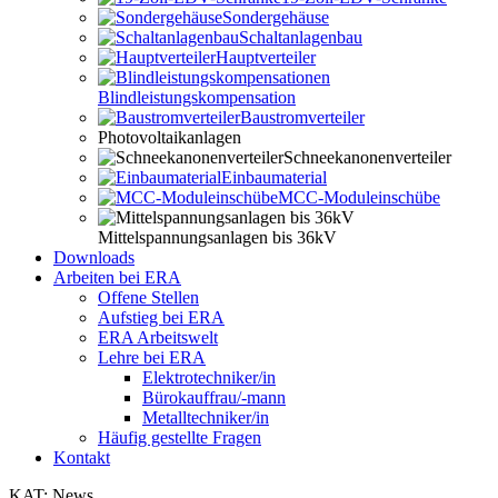
Sondergehäuse
Schaltanlagenbau
Hauptverteiler
Blindleistungskompensation
Baustromverteiler
Photovoltaikanlagen
Schneekanonenverteiler
Einbaumaterial
MCC-Moduleinschübe
Mittelspannungsanlagen bis 36kV
Downloads
Arbeiten bei ERA
Offene Stellen
Aufstieg bei ERA
ERA Arbeitswelt
Lehre bei ERA
Elektrotechniker/in
Bürokauffrau/-mann
Metalltechniker/in
Häufig gestellte Fragen
Kontakt
KAT: News