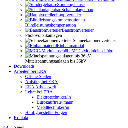
Sondergehäuse
Schaltanlagenbau
Hauptverteiler
Blindleistungskompensation
Baustromverteiler
Photovoltaikanlagen
Schneekanonenverteiler
Einbaumaterial
MCC-Moduleinschübe
Mittelspannungsanlagen bis 36kV
Downloads
Arbeiten bei ERA
Offene Stellen
Aufstieg bei ERA
ERA Arbeitswelt
Lehre bei ERA
Elektrotechniker/in
Bürokauffrau/-mann
Metalltechniker/in
Häufig gestellte Fragen
Kontakt
KAT: News